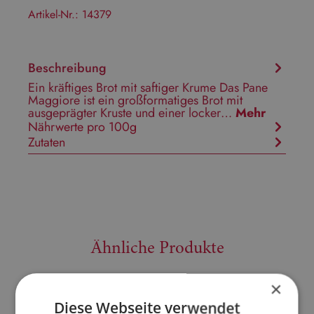
Artikel-Nr.:
14379
Beschreibung
Ein kräftiges Brot mit saftiger Krume Das Pane
Maggiore ist ein großformatiges Brot mit
ausgeprägter Kruste und einer locker…
Mehr
Nährwerte pro 100g
Zutaten
Ähnliche Produkte
×
Diese Webseite verwendet