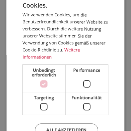
Cookies.
Wir verwenden Cookies, um die
Benutzerfreundlichkeit unserer Website zu
verbessern. Durch die weitere Nutzung
unserer Webseite stimmen Sie der
Verwendung von Cookies gemäß unserer
Cookie-Richtlinie zu.
Weitere
Informationen
Unbedingt
Performance
erforderlich
br
Baguette
Baguette
Baguette
g
"Classic" |
"Mediterra
"Olive" |
"
ba
350g
n" | 350g
350g
r preis:
regulärer preis:
Targeting
regulärer preis:
Funktionalität
regulärer preis:
4,20 €*
4,20 €*
4,20 €*
(halbgeba
(halbgeba
(halbgeba
(
g
12,00 €*/kg
cken)
12,00 €*/kg
cken)
12,00 €*/kg
cken)
Kunden kauften auch
ALLE AKZEPTIEREN