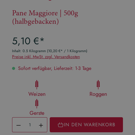
Pane Maggiore | 500g
(halbgebacken)
Regulärer Preis:
5,10 €*
Inhalt:
0.5 Kilogramm
(10,20 €* / 1 Kilogramm)
Preise inkl. MwSt. zzgl. Versandkosten
Sofort verfügbar, Lieferzeit: 1-3 Tage
Weizen
Roggen
Gerste
Produkt Anzahl: Gib den gewüns
IN DEN WARENKORB