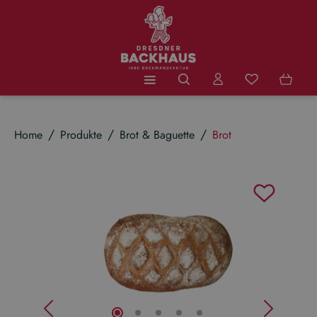
Zum Hauptinhalt springen
Du hast 0 Produ
Home
Produkte
Brot & Baguette
Brot
Bildergalerie überspringen