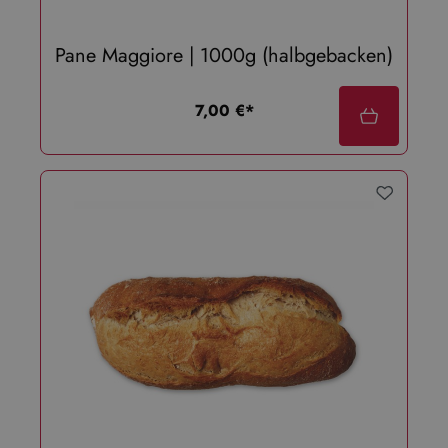
Pane Maggiore | 1000g (halbgebacken)
regulärer preis:
7,00 €*