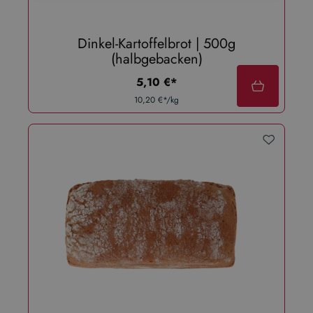
Dinkel-Kartoffelbrot | 500g
(halbgebacken)
regulärer preis:
5,10 €*
10,20 €*/kg