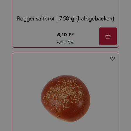
Roggensaftbrot | 750 g (halbgebacken)
regulärer preis:
5,10 €*
6,80 €*/kg