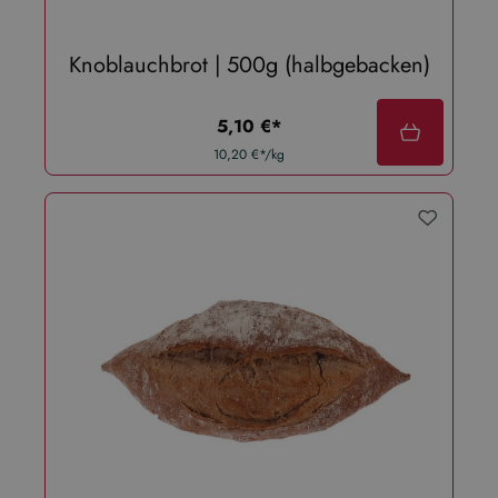
Knoblauchbrot | 500g (halbgebacken)
regulärer preis:
5,10 €*
10,20 €*/kg