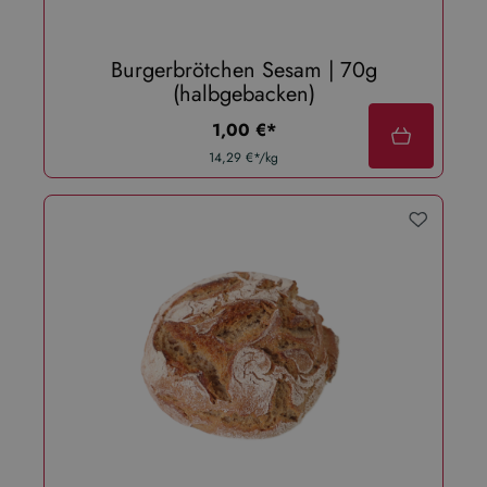
Burgerbrötchen Sesam | 70g
(halbgebacken)
regulärer preis:
1,00 €*
14,29 €*/kg