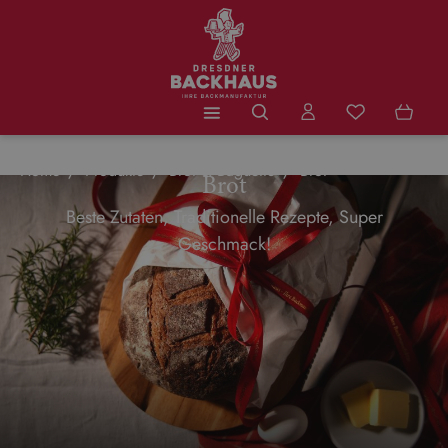
Zum Hauptinhalt springen
Du hast 0 Produ
Home
Produkte
Brot & Baguette
Brot
Brot
Beste Zutaten, Traditionelle Rezepte, Super
Geschmack!