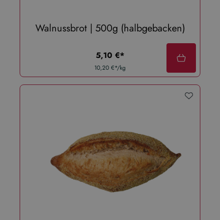
Walnussbrot | 500g (halbgebacken)
regulärer preis:
5,10 €*
10,20 €*/kg