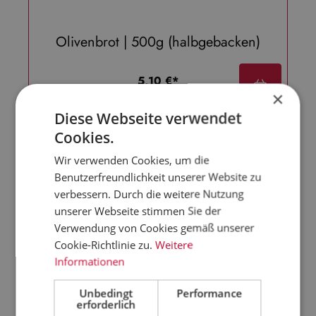
Olivenbrot | 500g (halbgebacken)
regulärer preis:
5,10 €*
×
10,20 €*/kg
Diese Webseite verwendet
Cookies.
Wir verwenden Cookies, um die
Benutzerfreundlichkeit unserer Website zu
verbessern. Durch die weitere Nutzung
unserer Webseite stimmen Sie der
Verwendung von Cookies gemäß unserer
Cookie-Richtlinie zu.
Weitere
Informationen
Unbedingt
Performance
erforderlich