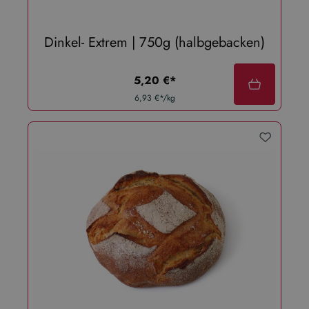
Dinkel- Extrem | 750g (halbgebacken)
regulärer preis:
5,20 €*
6,93 €*/kg