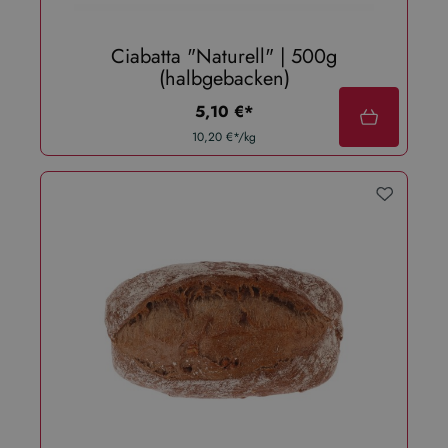
Ciabatta "Naturell" | 500g
(halbgebacken)
regulärer preis:
5,10 €*
10,20 €*/kg