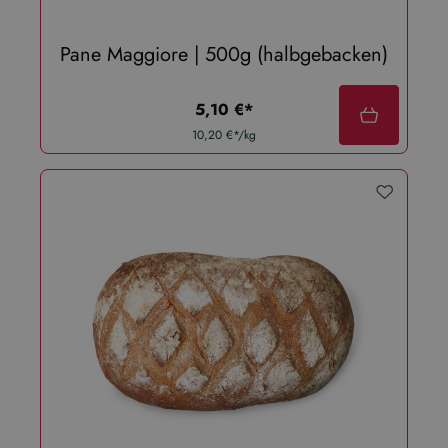
Pane Maggiore | 500g (halbgebacken)
regulärer preis:
5,10 €*
10,20 €*/kg