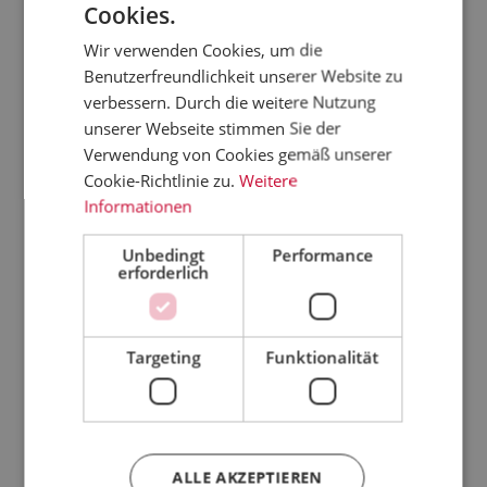
Cookies.
Wir verwenden Cookies, um die
Benutzerfreundlichkeit unserer Website zu
verbessern. Durch die weitere Nutzung
unserer Webseite stimmen Sie der
Verwendung von Cookies gemäß unserer
Cookie-Richtlinie zu.
Weitere
Informationen
Unbedingt
Performance
erforderlich
Burgerbröt
Baguette
Monatsbag
 |
chen
"Mediterra
uette
"
Sesam |
n" | 350g
"Käse-
r preis:
regulärer preis:
regulärer preis:
regulärer preis:
1,00 €*
4,20 €*
4,20 €*
Targeting
Funktionalität
ba
70g
(halbgeba
Jalapeno" |
(
(halbgeba
14,29 €*/kg
12,00 €*/kg
cken)
12,00 €*/kg
350g
cken)
(halbgeba
cken)
Kunden kauften auch
ALLE AKZEPTIEREN