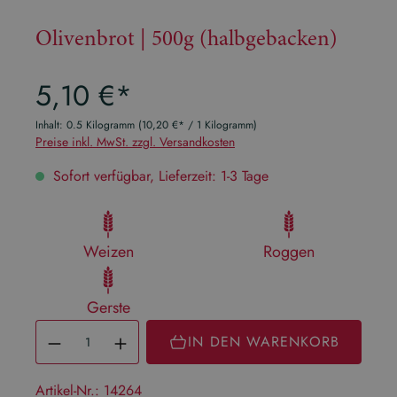
Olivenbrot | 500g (halbgebacken)
Regulärer Preis:
5,10 €*
Inhalt:
0.5 Kilogramm
(10,20 €* / 1 Kilogramm)
Preise inkl. MwSt. zzgl. Versandkosten
Sofort verfügbar, Lieferzeit: 1-3 Tage
Weizen
Roggen
Gerste
Produkt Anzahl: Gib den gewüns
IN DEN WARENKORB
Artikel-Nr.:
14264