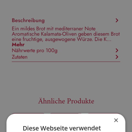
Beschreibung
Ein mildes Brot mit mediterraner Note
Aromatische Kalamata-Oliven geben diesem Brot
eine fruchtige, ausgewogene Würze. Die K…
Mehr
Nährwerte pro 100g
Zutaten
Ähnliche Produkte
×
Tipp
Diese Webseite verwendet