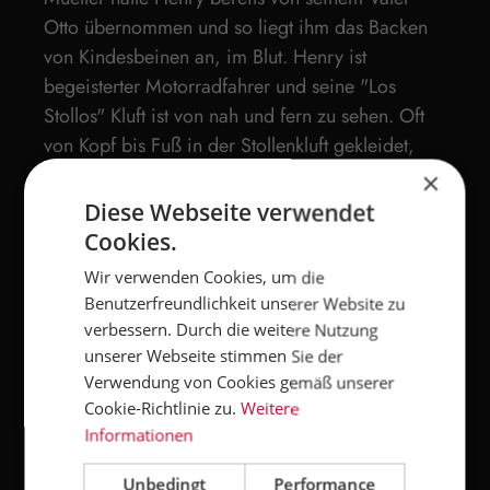
Otto übernommen und so liegt ihm das Backen
von Kindesbeinen an, im Blut. Henry ist
begeisterter Motorradfahrer und seine "Los
Stollos" Kluft ist von nah und fern zu sehen. Oft
von Kopf bis Fuß in der Stollenkluft gekleidet,
also von der Stollensocke bis zum Stollen-
×
Halstuch, ist Henry ein herausragender Dresdner
Diese Webseite verwendet
Stollenbotschafter.
Cookies.
Wir verwenden Cookies, um die
Benutzerfreundlichkeit unserer Website zu
verbessern. Durch die weitere Nutzung
unserer Webseite stimmen Sie der
Verwendung von Cookies gemäß unserer
Cookie-Richtlinie zu.
Weitere
Informationen
Unbedingt
Performance