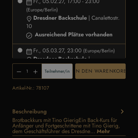
Fr., 05.02.27, 17:00 - 23:00
(Europe/Berlin)
Dresdner Backschule
| Canalettostr.
10
Ausreichend Plätze vorhanden
Fr., 05.03.27, 23:00
(Europe/Berlin)
Dresdner Backschule
|
Canaletteostr. 10
Produkt Anzahl: Gib de
IN DEN WARENKORB
Teilnehmer/in
Ausreichend Plätze vorhanden
Artikel-Nr.:
78107
Fr., 09.04.27, 17:00 - 23:00
(Europe/Berlin)
Dresdner Backschule
| Canalettostr.
Beschreibung
10
Brotbackkurs mit Tino GierigEin Back-Kurs für
Ausreichend Plätze vorhanden
Anfänger und Fortgeschrittene mit Tino Gierig,
dem Geschäftsführer des Dresdne…
Mehr