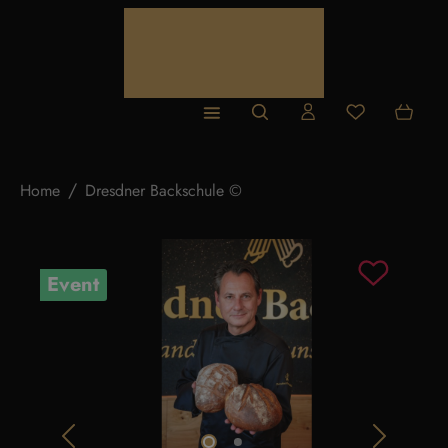
Zum Hauptinhalt springen
Du hast 0 Produ
Home
Dresdner Backschule ©
Bildergalerie überspringen
Event