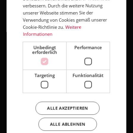
verbessern. Durch die weitere Nutzung
unserer Webseite stimmen Sie der
bä
Gutschein
Gutschein
Stollenbac
K
Verwendung von Cookies gemäß unserer
| Dresdner
| Dresdner
kkurs mit
Cookie-Richtlinie zu.
Weitere
t
Backschul
Backschul
Tino
 preis:
regulärer preis:
regulärer preis:
regulärer preis:
r
€*
100,00 €*
140,00 €*
140,00 €*
1
Informationen
s
e Brot-,
e
s
Details
ry
Gebäck-
Stollenbac
oder
Unbedingt
kkurs
Performance
erforderlich
Kuchenkur
Ähnliche Produkte
s
Targeting
Funktionalität
Event
Event
Tipp
E
ALLE AKZEPTIEREN
ALLE ABLEHNEN