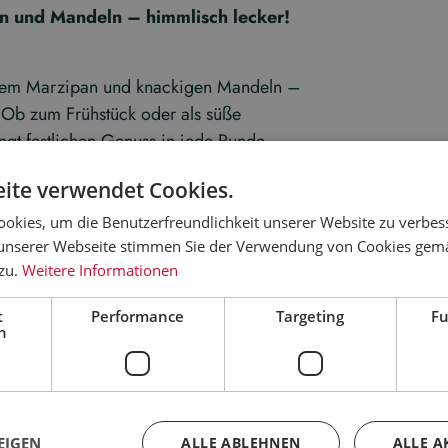
an und Mandeln – himmlisch lecker!
instem Marzipan und knackigen Mandeln –
. Ob zum Frühstück oder als süße
gt festlichen Genuss in jede Runde.
kt und bleibt bis zu 3 Monate haltbar.
ite verwendet Cookies.
r Mitte heraus anzuschneiden und die
okies, um die Benutzerfreundlichkeit unserer Website zu verbes
unserer Webseite stimmen Sie der Verwendung von Cookies gem
 zu.
Weitere Informationen
 im Dresdner Backhaus traditionelle
t
Performance
Targeting
Fu
rbrot wird sorgfältig von Hand gefertigt,
h
er in unseren Dresdner und Radebeuler
EIGEN
ALLE ABLEHNEN
ALLE A