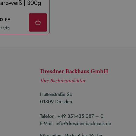
arz-weiß | 300g
Butter-Nuss-Gebäck| 300
ärer preis:
regulärer preis:
0 €*
10,00 €*
 €*/kg
33,33 €*/kg
Dresdner Backhaus GmbH
Ihre Backmanufaktur
Huttenstraße 2b
01309 Dresden
Telefon:
+49 351-435 087 – 0
E-Mail:
info@dresdner-backhaus.de
Bürozeiten: Mo-Fr 8 bis 16 Uhr