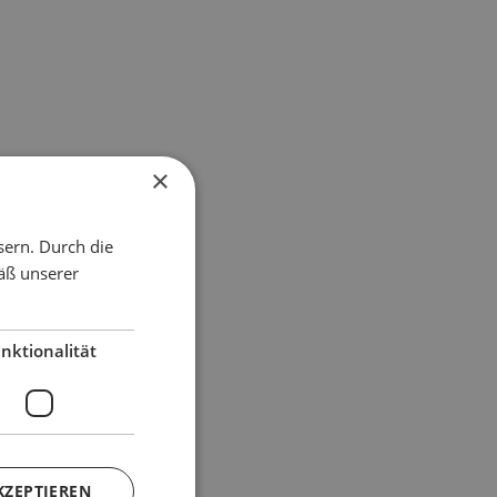
×
sern. Durch die
äß unserer
nktionalität
KZEPTIEREN