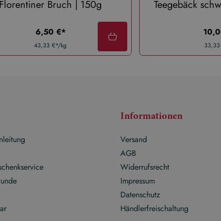
Florentiner Bruch | 150g
Teegebäck schw
regulärer preis:
regul
6,50 €*
10,0
43,33 €*/kg
33,33
Informationen
nleitung
Versand
g
AGB
schenkservice
Widerrufsrecht
tunde
Impressum
Datenschutz
ar
Händlerfreischaltung