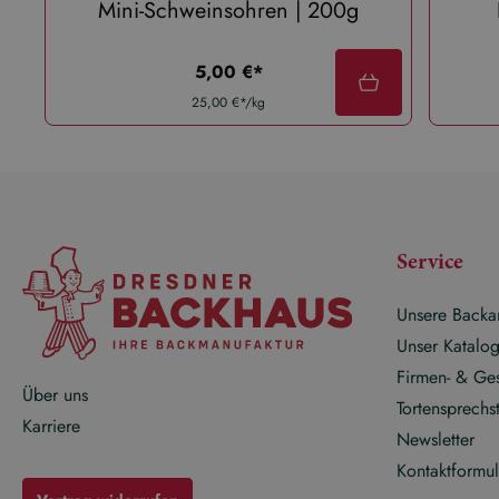
Mini-Schweinsohren | 200g
regulärer preis:
5,00 €*
25,00 €*/kg
Service
Unsere Backa
Unser Katalo
Firmen- & Ge
Über uns
Tortensprechs
Karriere
Newsletter
Kontaktformul