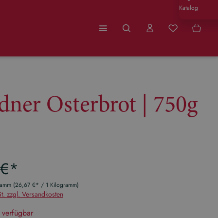
Katalog
Du hast 0 Produ
dner Osterbrot | 750g
eis:
 €*
gramm
(26,67 €* / 1 Kilogramm)
t. zzgl. Versandkosten
 verfügbar