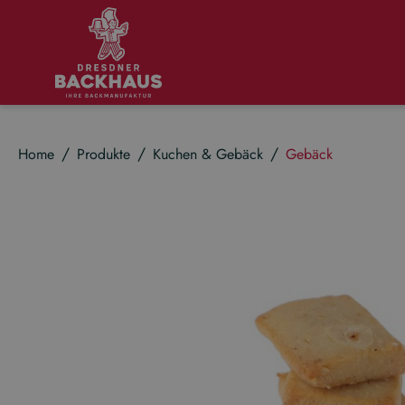
m Hauptinhalt springen
Zur Suche springen
Zur Hauptnavigation springen
Home
Produkte
Kuchen & Gebäck
Gebäck
Bildergalerie überspringen