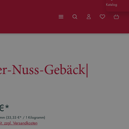
Katalog
Du hast 0 Produ
er-Nuss-Gebäck|
eis:
 €*
ramm
(33,33 €* / 1 Kilogramm)
t. zzgl. Versandkosten