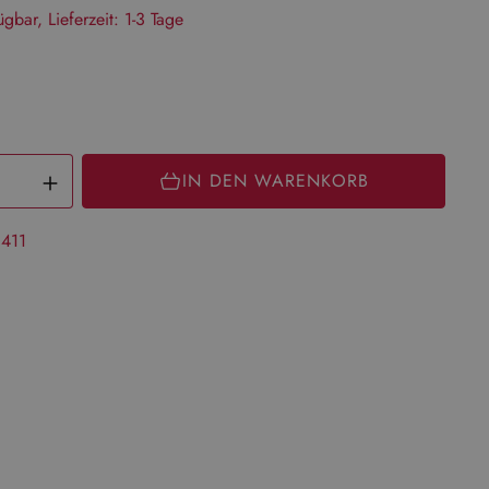
gbar, Lieferzeit: 1-3 Tage
Produkt Anzahl: Gib den gewünschten
IN DEN WARENKORB
411