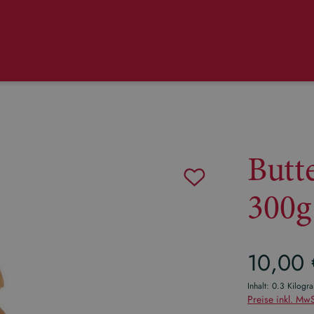
Butt
300g
Regulärer Pr
10,00
Inhalt:
0.3 Kilog
Preise inkl. MwS