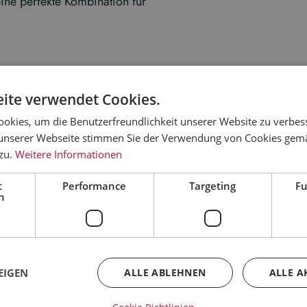
eine perfekte Kombination für
etet, ausgerollt und in Form gebracht.
packt.
ite verwendet Cookies.
okies, um die Benutzerfreundlichkeit unserer Website zu verbes
unserer Webseite stimmen Sie der Verwendung von Cookies gem
 zu.
Weitere Informationen
ren Geschmack und seine zurückhaltende
t
Performance
Targeting
Fu
h
EIGEN
ALLE ABLEHNEN
ALLE A
auch