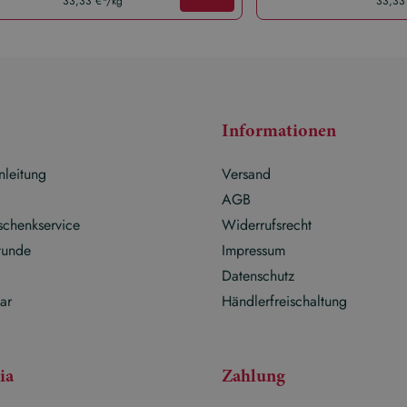
33,33 €*/kg
33,33
Informationen
nleitung
Versand
g
AGB
schenkservice
Widerrufsrecht
tunde
Impressum
Datenschutz
ar
Händlerfreischaltung
ia
Zahlung