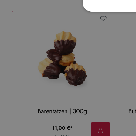
Bärentatzen | 300g
Bu
regulärer preis:
11,00 €*