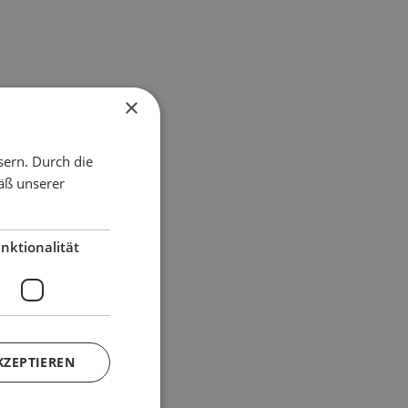
×
sern. Durch die
äß unserer
nktionalität
KZEPTIEREN