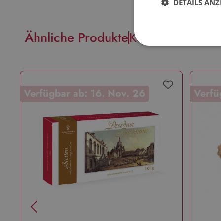
DETAILS ANZ
Ähnliche Produkte
Kunden kauften 
Verfügbar ab: 16. Nov. 26
Verfü