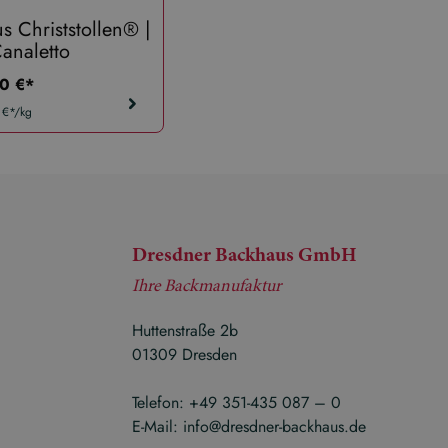
 Christstollen® |
Dresdner Backhaus Christstol
analetto
750g Dose Semperoper
ärer preis:
regulärer preis:
0 €*
28,00 €*
 €*/kg
37,33 €*/kg
Dresdner Backhaus GmbH
Ihre Backmanufaktur
Huttenstraße 2b
01309 Dresden
Telefon:
+49 351-435 087 – 0
E-Mail:
info@dresdner-backhaus.de