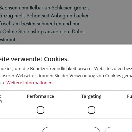
achsen unmittelbar an Schlesien grenzt,
Einzug hielt. Schon seit Anbeginn backen
 frisch am besten schmecken und nur
m Online-Stollenshop anzubieten. Daher
estimmt.
in einer Kastenform gebacken. Eine dünne
ite verwendet Cookies.
dem Backen wird der Mohnstollen mit
okies, um die Benutzerfreundlichkeit unserer Website zu verbes
hn mag, wird diesen Stollen lieben.
unserer Webseite stimmen Sie der Verwendung von Cookies gem
 zu.
Weitere Informationen
t – kraftvoll im Geschmack, handwerklich
 Backtradition aus Dresden.
t
Performance
Targeting
Fu
h
x. 3 Wochen.