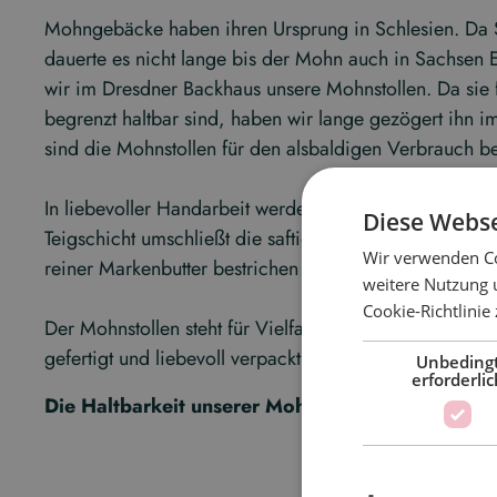
Mohngebäcke haben ihren Ursprung in Schlesien. Da S
dauerte es nicht lange bis der Mohn auch in Sachsen 
wir im Dresdner Backhaus unsere Mohnstollen. Da sie
begrenzt haltbar sind, haben wir lange gezögert ihn i
sind die Mohnstollen für den alsbaldigen Verbrauch b
In liebevoller Handarbeit werden sie hergestellt und 
Diese Webse
Teigschicht umschließt die saftige Mohnmasse. Nach 
Wir verwenden Co
reiner Markenbutter bestrichen und gezuckert. Wer Mo
weitere Nutzung 
Cookie-Richtlinie
Der Mohnstollen steht für Vielfalt in unserer Backkuns
gefertigt und liebevoll verpackt. Ein besonderes Stück
Unbeding
erforderlic
Die Haltbarkeit unserer Mohnstollen beträgt ma