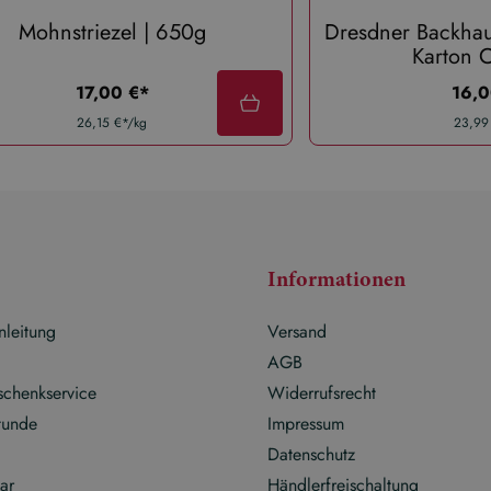
Mohnstriezel | 650g
Dresdner Backhaus
Karton C
regulärer preis:
regul
17,00 €*
16,0
26,15 €*/kg
23,99
Informationen
nleitung
Versand
g
AGB
schenkservice
Widerrufsrecht
tunde
Impressum
Datenschutz
ar
Händlerfreischaltung