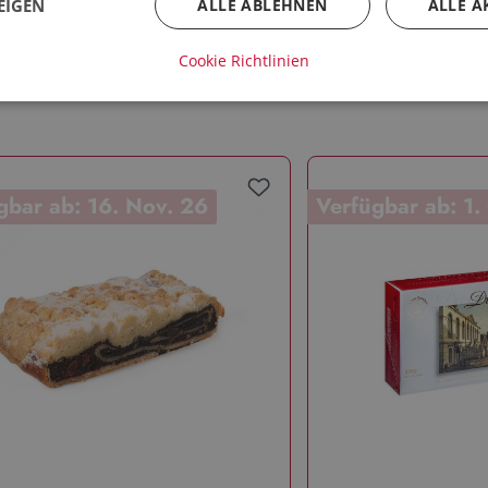
EIGEN
ALLE ABLEHNEN
ALLE A
Cookie Richtlinien
auch
gbar ab: 16. Nov. 26
Verfügbar ab: 1.