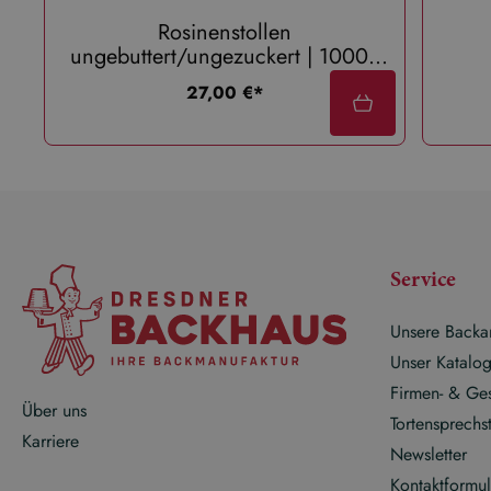
Rosinenstollen
ungebuttert/ungezuckert | 1000g
Karton
regulärer preis:
27,00 €*
Service
Unsere Backa
Unser Katalo
Firmen- & Ge
Über uns
Tortensprechs
Karriere
Newsletter
Kontaktformul