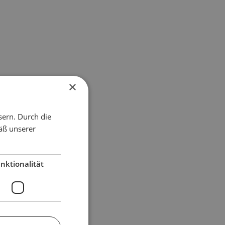
×
sern. Durch die
äß unserer
nktionalität