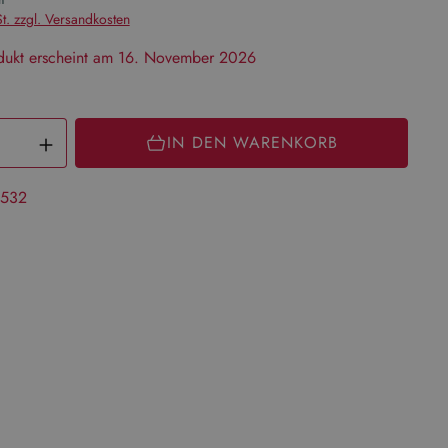
m
t. zzgl. Versandkosten
dukt erscheint am 16. November 2026
Produkt Anzahl: Gib den gewünschten
IN DEN WARENKORB
532